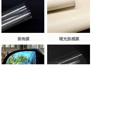
装饰膜
哑光肤感膜
超亲水膜/防雨膜
防雾膜